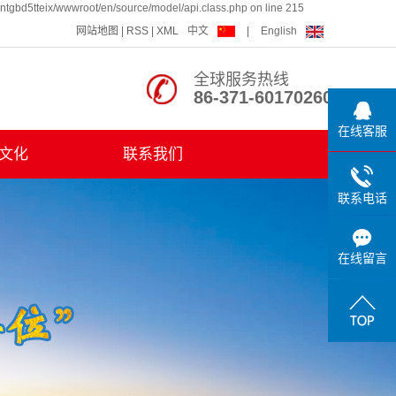
ntgbd5tteix/wwwroot/en/source/model/api.class.php on line 215
网站地图
|
RSS
|
XML
中文
|
English
全球服务热线
86-371-60170260
在线客服
文化
联系我们
培训
联系电话
之家
在线留言