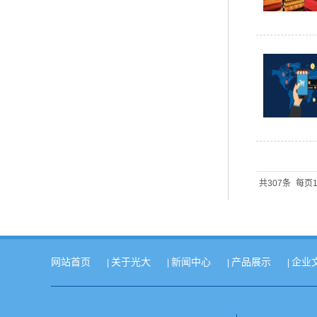
共307条
每页1
网站首页
关于光大
新闻中心
产品展示
企业
|
|
|
|