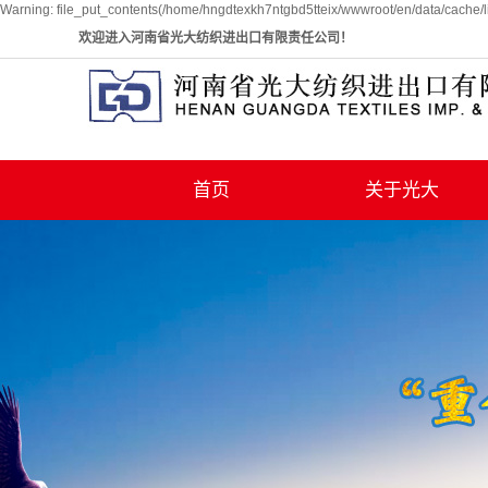
Warning: file_put_contents(/home/hngdtexkh7ntgbd5tteix/wwwroot/en/data/cache/l
欢迎进入河南省光大纺织进出口有限责任公司！
首页
关于光大
公司简介
荣誉资质
组织架构
发展历程
生产基地
联系我们