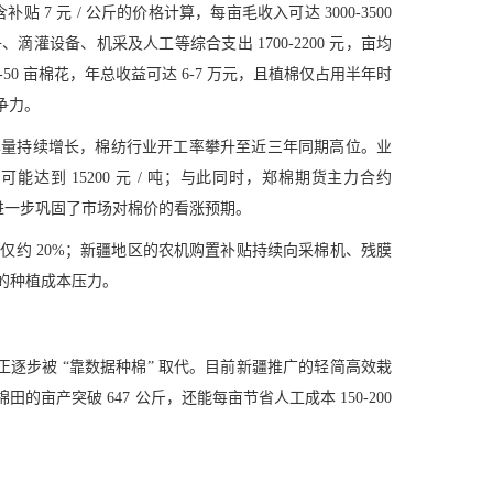
贴 7 元 / 公斤的价格计算，每亩毛收入可达 3000-3500
、滴灌设备、机采及人工等综合支出 1700-2200 元，亩均
-50 亩棉花，年总收益可达 6-7 万元，且植棉仅占用半年时
争力。
单量持续增长，棉纺行业开工率攀升至近三年同期高位。业
甚至可能达到 15200 元 / 吨；与此同时，郑棉期货主力合约
进一步巩固了市场对棉价的看涨预期。
例仅约 20%；新疆地区的农机购置补贴持续向采棉机、残膜
农的种植成本压力。
式正逐步被 “靠数据种棉” 取代。目前新疆推广的轻简高效栽
产突破 647 公斤，还能每亩节省人工成本 150-200