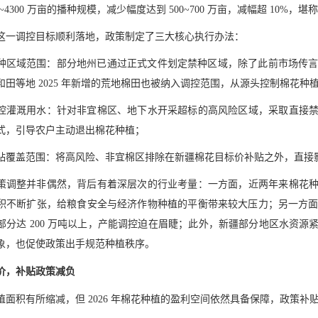
00~4300 万亩的播种规模，减少幅度达到 500~700 万亩，减幅超 1
这一调控目标顺利落地，政策制定了三大核心执行办法：
种区域范围：部分地州已通过正式文件划定禁种区域，除了此前市场传言的
和田等地 2025 年新增的荒地棉田也被纳入调控范围，从源头控制棉花种
控灌溉用水：针对非宜棉区、地下水开采超标的高风险区域，采取直接
式，引导农户主动退出棉花种植；
贴覆盖范围：将高风险、非宜棉区排除在新疆棉花目标价补贴之外，直接
策调整并非偶然，背后有着深层次的行业考量：一方面，近两年来棉花
积不断扩张，给粮食安全与经济作物种植的平衡带来较大压力；另一方面，
部分达 200 万吨以上，产能调控迫在眉睫；此外，新疆部分地区水资
象，也促使政策出手规范种植秩序。
价，补贴政策减负
植面积有所缩减，但 2026 年棉花种植的盈利空间依然具备保障，政策