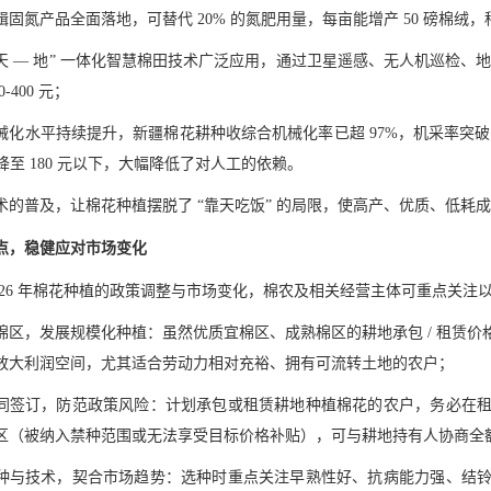
辑固氮产品全面落地，可替代 20% 的氮肥用量，每亩能增产 50 磅棉绒，
— 天 — 地” 一体化智慧棉田技术广泛应用，通过卫星遥感、无人机巡检、地
-400 元；
械化水平持续提升，新疆棉花耕种收综合机械化率已超 97%，机采率突破 
 元降至 180 元以下，大幅降低了对人工的依赖。
术的普及，让棉花种植摆脱了 “靠天吃饭” 的局限，使高产、优质、低
点，稳健应对市场变化
2026 年棉花种植的政策调整与市场变化，棉农及相关经营主体可重点关
棉区，发展规模化种植：虽然优质宜棉区、成熟棉区的耕地承包 / 租赁
放大利润空间，尤其适合劳动力相对充裕、拥有可流转土地的农户；
同签订，防范政策风险：计划承包或租赁耕地种植棉花的农户，务必在
区（被纳入禁种范围或无法享受目标价格补贴），可与耕地持有人协商全
种与技术，契合市场趋势：选种时重点关注早熟性好、抗病能力强、结