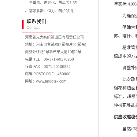
全覆盖、差异化、防风险！纺...
年实际 41
鄂尔多斯、恒力、魏桥领衔，...
为确保
联系我们
明确禁
Contact
苏、喀什、
河南省光大纺织进出口有限责任公司
地址：河南自贸试验区郑州片区(郑东)
精准管
商务外环路9号新芒果大厦10楼3号
植成本的方
电话 TEL：86-371-60170260
传真 FAX：0371-60136222
调整补
邮编 POSTCODE：450000
此次政
网址：www.hngdtex.com
棉花种植面
标准，超额
种棉花等乱
供应收缩稳
虽然种