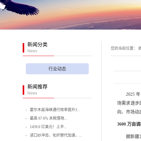
新闻分类
您的当前位置：
首
News
行业动态
新闻推荐
News
202
场需求逐步
霍尔木兹海峡通行效率提升3...
向、市场动
最高 67.6% 关税落地...
3600 万
1459.6 亿美元！上半...
进口纱冲击、化纤替代加速，...
据新疆当