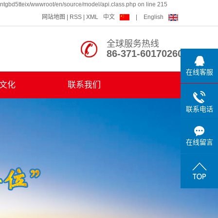
ntgbd5tteix/wwwroot/en/source/model/api.class.php on line 215
网站地图
|
RSS
|
XML
中文
|
English
全球服务热线
86-371-60170260
在线客服
文化
联系我们
培训
联系电话
之家
在线留言