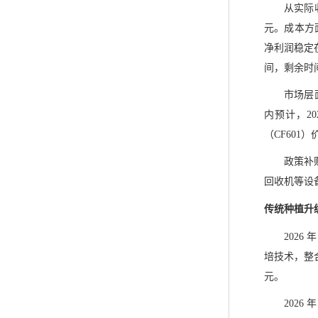
从实际收
元。成本方面
净利润稳定在
间，剩余时
市场层
内预计，20
（CF60
政策补
回收机等设
传统种植升
202
培技术，整合
元。
202