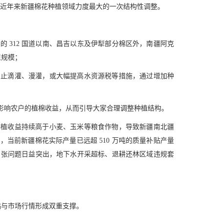
0%，堪称近年来新疆棉花种植领域力度最大的一次结构性调整。
 312 国道以南、昌吉以东及伊犁部分棉区外，南疆阿克
植规模；
禁止滴灌、漫灌，或大幅提高水资源税等措施，通过增加种
影响农户的植棉收益，从而引导大家合理调整种植结构。
种植收益持续高于小麦、玉米等粮食作物，导致新疆南北疆
当前新疆棉花实际产量已远超 510 万吨的质量补贴产量
源紧张问题日益突出，地下水开采超标、退耕还林区域违规套
补贴与市场行情形成双重支撑。