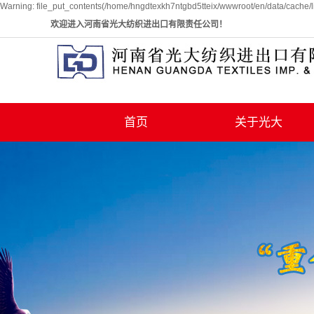
Warning: file_put_contents(/home/hngdtexkh7ntgbd5tteix/wwwroot/en/data/cache/l
欢迎进入河南省光大纺织进出口有限责任公司！
首页
关于光大
公司简介
荣誉资质
组织架构
发展历程
生产基地
联系我们