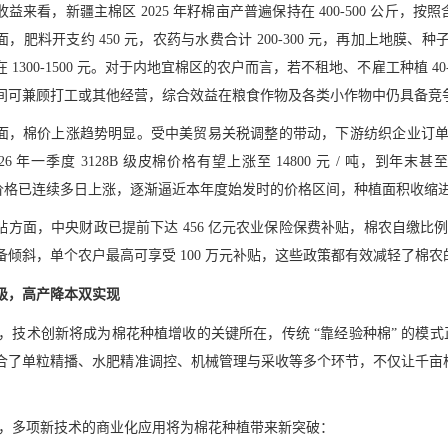
益来看，新疆主棉区 2025 年籽棉亩产普遍保持在 400-500 公斤，按照含补
，肥料开支约 450 元，农药与水费合计 200-300 元，再加上地膜、种子
 1300-1500 元。对于内地宜棉区的农户而言，若不租地、不雇工种植 40
间可兼顾打工或其他经营，综合效益在粮食作物及各类小作物中仍具备竞
面，棉价上涨趋势明显。受中美贸易关税调整的带动，下游纺织企业订
26 年一季度 3128B 级皮棉价格有望上涨至 14800 元 / 吨，到年末
1）价格已连续多日上涨，逐渐逼近本年度始发时的价格区间，种植面积收缩
贴方面，中央财政已提前下达 456 亿元农业保险保费补贴，棉农自缴比
备倾斜，单个农户最高可享受 100 万元补贴，这些政策都有效减轻了棉
级，高产降本双实现
6 年，技术创新将成为棉花种植增收的关键所在，传统 “靠经验种棉” 的模
了单粒精播、水肥精准调控、机械管理与采收等多个环节，不仅让千亩棉田的亩
6 年，多项新技术的商业化应用将为棉花种植带来新突破：