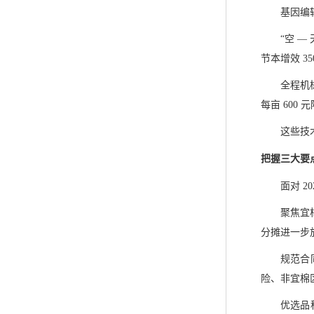
基因编
“空 
节本增效 350
全程机
每亩 600
这些技
把握三大要
面对 
聚焦宜
分摊进一步
规范合
险、非宜棉
优选品