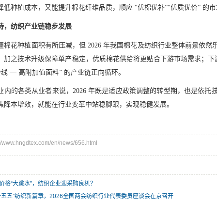
降低种植成本，又能提升棉花纤维品质，顺应 “优棉优补”“优质优价” 的
持，纺织产业链稳步发展
疆棉花种植面积有所压减，但 2026 年我国棉花及纺织行业整体前景依
，加之技术升级保障单产稳定，优质棉花供给将更贴合下游市场需求；下游
纱线 — 高附加值面料” 的产业链正向循环。
业内的各类从业者来说，2026 年既是适应政策调整的转型期，也是依
焦降本增效，就能在行业变革中站稳脚跟，实现稳健发展。
ww.hngdtex.com/en/news/656.html
价格“大跳水”，纺织企业迎采购良机？
十五五”纺织新篇章，2026全国两会纺织行业代表委员座谈会在京召开